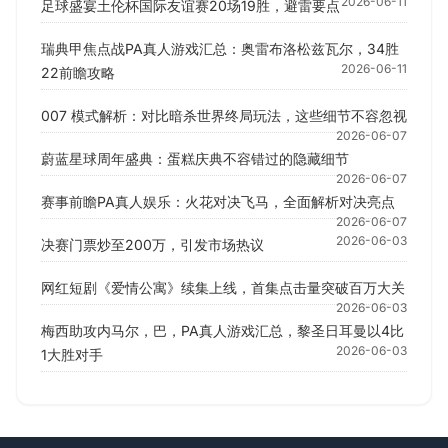
2026-06-11
足球盛宴土伦杯国际友谊赛20场19胜，避雷要点
瑞典甲焦点战PA真人游戏汇总：奥雷布洛松兹瓦尔，34胜
2026-06-11
22前瞻攻略
007 模式解析：对比暗杀世界终局玩法，这些细节不容忽视
2026-06-07
蔚蓝星球周年盛典：蛋糕庆典不容错过的隐藏细节
2026-06-07
赛事前瞻PA真人娱乐：火花对决飞马，全面解析对决亮点
2026-06-07
2026-06-03
决赛门票炒至200万，引发市场热议
网红短剧《爱情公寓》续集上线，首集点击量突破百万大关
2026-06-03
梅西助攻内马尔，巴，PA真人游戏汇总，黎圣日耳曼以4比
2026-06-03
1大胜对手