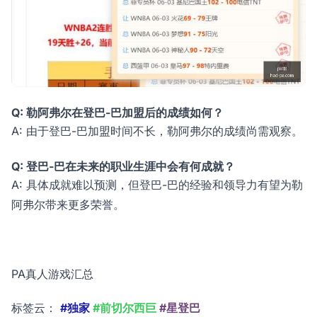
Q: 勒阿弗尔在登巴-巴加盟后的成绩如何？
A: 由于登巴-巴加盟时间不长，勒阿弗尔的成绩尚需观察。
Q: 登巴-巴在未来的职业生涯中会有何成就？
A: 具体成就难以预测，但登巴-巴的经验和领导力有望为勒
阿弗尔带来更多荣誉。
PA真人游戏汇总
标签云：
#独家
#前切尔西巨
#星登巴