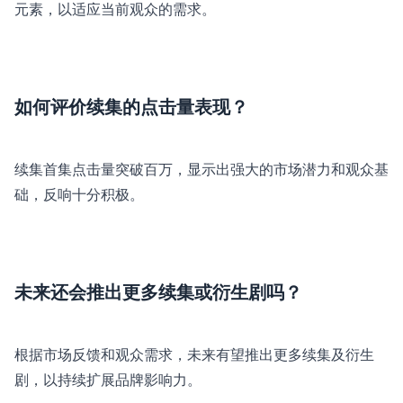
元素，以适应当前观众的需求。
如何评价续集的点击量表现？
续集首集点击量突破百万，显示出强大的市场潜力和观众基
础，反响十分积极。
未来还会推出更多续集或衍生剧吗？
根据市场反馈和观众需求，未来有望推出更多续集及衍生
剧，以持续扩展品牌影响力。