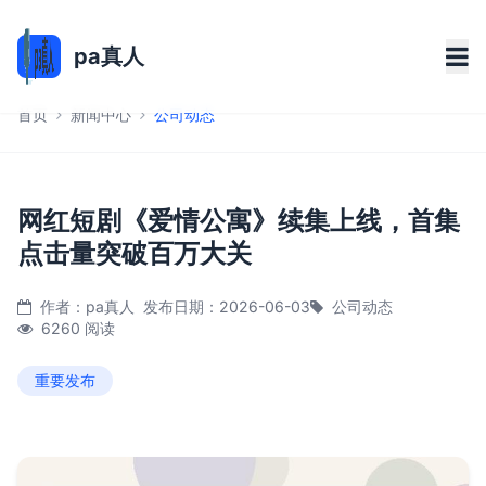
pa真人
首页
新闻中心
公司动态
网红短剧《爱情公寓》续集上线，首集
点击量突破百万大关
作者：pa真人 发布日期：2026-06-03
公司动态
6260 阅读
重要发布