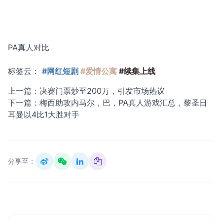
PA真人对比
标签云：
#网红短剧
#爱情公寓
#续集上线
上一篇：决赛门票炒至200万，引发市场热议
下一篇：梅西助攻内马尔，巴，PA真人游戏汇总，黎圣日
耳曼以4比1大胜对手
分享至：