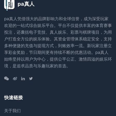
pa真人
pa真人凭借强大的品牌影响力和全球信誉，成为深受玩家
欢迎的一站式综合娱乐平台。平台不仅提供丰富的体育赛事
投注，还囊括电子竞技、真人娱乐、彩票与棋牌项目，为用
户打造全方位的娱乐体验。其资金管理体系稳定安全，支持
多种便捷的充值与提现方式，到账效率一流。新玩家注册立
享彩金奖励，节日期间更有持续不断的优惠活动。pa真人
始终坚持以用户为中心，提供公平公正、激情四溢的娱乐环
境，是追求品质与乐趣玩家的首选。
快速链接
关于我们