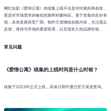
网红短剧《爱情公寓》的续集上线不仅是对经典的再创造，
更是对市场需求的敏锐把握和积极响应。基于首集的良好表
现，未来发展前景广阔。制作方需继续创新内容，关注观众
反馈，保持与市场的紧密联系，以实现长久的品牌价值。
常见问题
《爱情公寓》续集的上线时间是什么时候？
续集于2023年正式上线，具体日期可通过官方渠道查询。