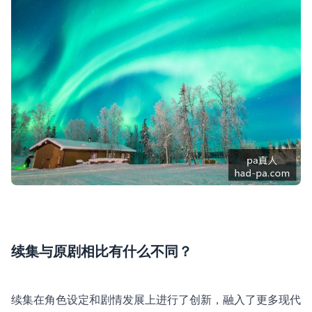
续集与原剧相比有什么不同？
续集在角色设定和剧情发展上进行了创新，融入了更多现代