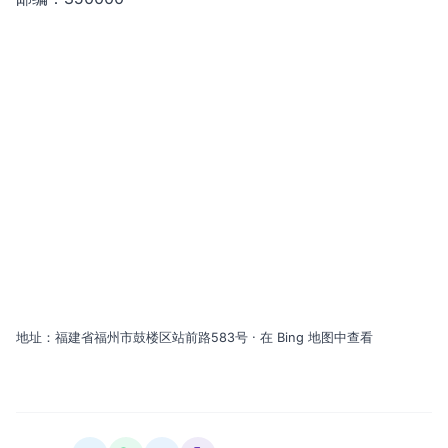
地址：福建省福州市鼓楼区站前路583号 ·
在 Bing 地图中查看