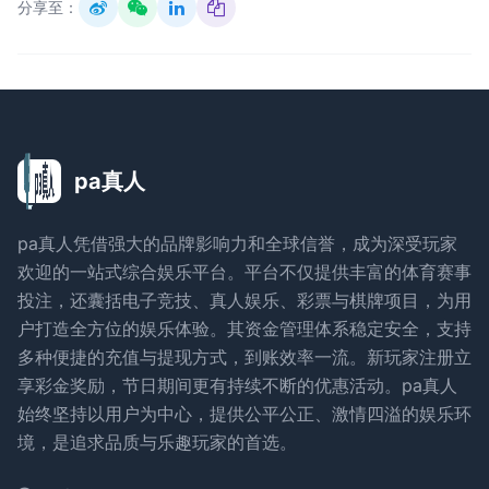
分享至：
pa真人
pa真人凭借强大的品牌影响力和全球信誉，成为深受玩家
欢迎的一站式综合娱乐平台。平台不仅提供丰富的体育赛事
投注，还囊括电子竞技、真人娱乐、彩票与棋牌项目，为用
户打造全方位的娱乐体验。其资金管理体系稳定安全，支持
多种便捷的充值与提现方式，到账效率一流。新玩家注册立
享彩金奖励，节日期间更有持续不断的优惠活动。pa真人
始终坚持以用户为中心，提供公平公正、激情四溢的娱乐环
境，是追求品质与乐趣玩家的首选。