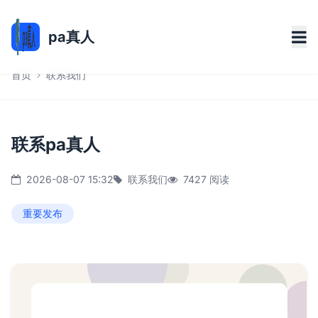
pa真人
首页
联系我们
联系pa真人
2026-08-07 15:32
联系我们
7427 阅读
重要发布