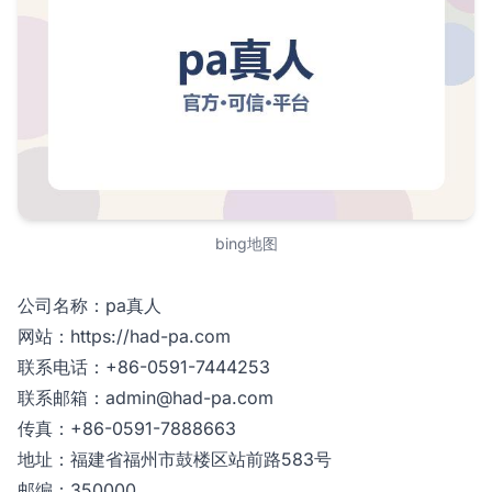
bing地图
公司名称：pa真人
网站：https://had-pa.com
联系电话：+86-0591-7444253
联系邮箱：admin@had-pa.com
传真：+86-0591-7888663
地址：福建省福州市鼓楼区站前路583号
邮编：350000