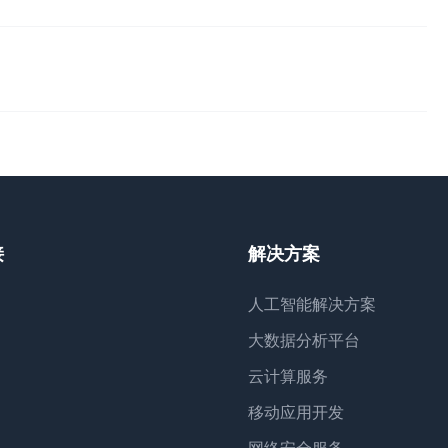
接
解决方案
人工智能解决方案
大数据分析平台
云计算服务
移动应用开发