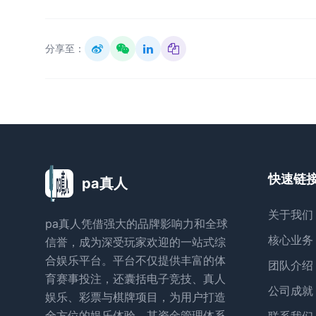
分享至：
快速链
pa真人
关于我们
pa真人凭借强大的品牌影响力和全球
核心业务
信誉，成为深受玩家欢迎的一站式综
合娱乐平台。平台不仅提供丰富的体
团队介绍
育赛事投注，还囊括电子竞技、真人
公司成就
娱乐、彩票与棋牌项目，为用户打造
全方位的娱乐体验。其资金管理体系