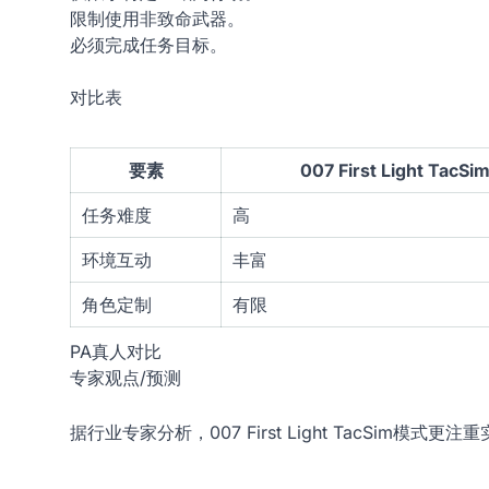
限制使用非致命武器。
必须完成任务目标。
对比表
要素
007 First Light TacSi
任务难度
高
环境互动
丰富
角色定制
有限
PA真人对比
专家观点/预测
据行业专家分析，007 First Light TacSim