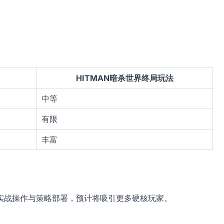
m
HITMAN暗杀世界终局玩法
中等
有限
丰富
模式更注重实战操作与策略部署，预计将吸引更多硬核玩家。