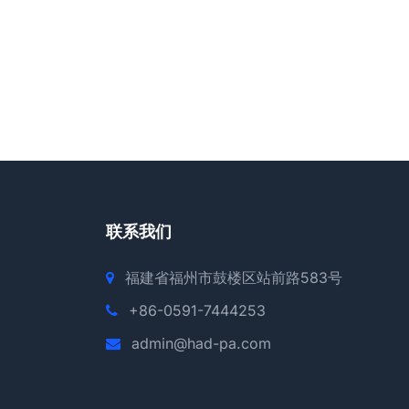
联系我们
福建省福州市鼓楼区站前路583号
+86-0591-7444253
admin@had-pa.com