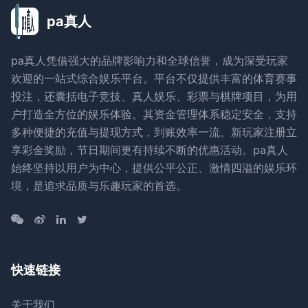
pa真人
pa真人凭借强大的品牌影响力和全球信誉，成为深受玩家
欢迎的一站式综合娱乐平台。平台不仅提供丰富的体育赛事
投注，还囊括电子竞技、真人娱乐、彩票与棋牌项目，为用
户打造全方位的娱乐体验。其资金管理体系稳定安全，支持
多种便捷的充值与提现方式，到账效率一流。新玩家注册立
享彩金奖励，节日期间更有持续不断的优惠活动。pa真人
始终坚持以用户为中心，提供公平公正、激情四溢的娱乐环
境，是追求品质与乐趣玩家的首选。
快速链接
关于我们