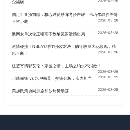
2026-03-29
念揭晓
国足世亚预前瞻：核心球员缺阵考验严峻，卡塔尔取胜关键
2026-03-28
不容小觑
2026-03-28
澳网女单次轮王曦雨不敌纳瓦罗遗憾出局
激情碰撞！NBLA17胜11强攻对决，防守较量火花频现，精
2026-03-26
彩不断！
辽篮寄情郭艾伦：家园之情，主场之约永不消散！
2026-03-26
2026-03-25
川崎前锋 vs 水户蜀葵：交锋分析，实力相当
2026-03-25
美加政策协同加剧加沙局势动荡