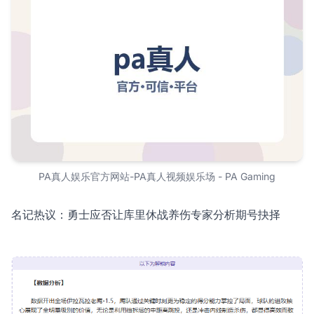
PA真人娱乐官方网站-PA真人视频娱乐场 - PA Gaming
名记热议：勇士应否让库里休战养伤专家分析期号抉择