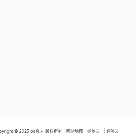
pyright © 2025
pa真人
版权所有 |
网站地图
|
标签云
|
标签云