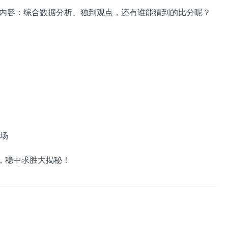
内容：综合数据分析、独到观点，还有谁能猜到的比分呢？
场
，稳中求胜大揭秘！