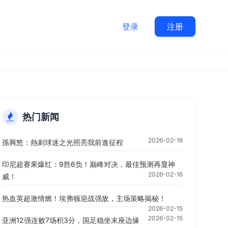
登录
注册
热门新闻
2026-02-16
孫興慜：熱刺球迷之光照亮我前進征程
印尼超赛果爆红：9胜6负！巅峰对决，最佳预测再显神
2026-02-16
威！
热血英超激情燃！埃弗顿迎战强敌，主场策略揭秘！
2026-02-15
2026-02-15
亚洲12强连败7场积3分，国足稳坐末座边缘