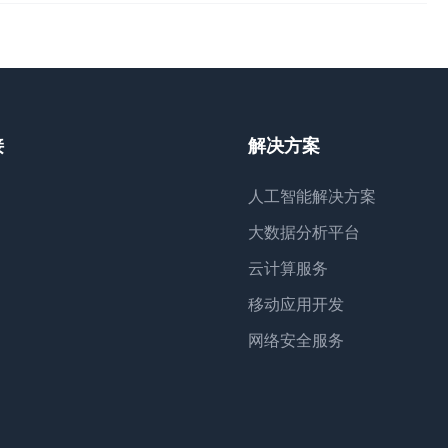
接
解决方案
人工智能解决方案
大数据分析平台
云计算服务
移动应用开发
网络安全服务