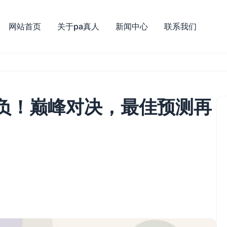
网站首页
关于pa真人
新闻中心
联系我们
负！巅峰对决，最佳预测再