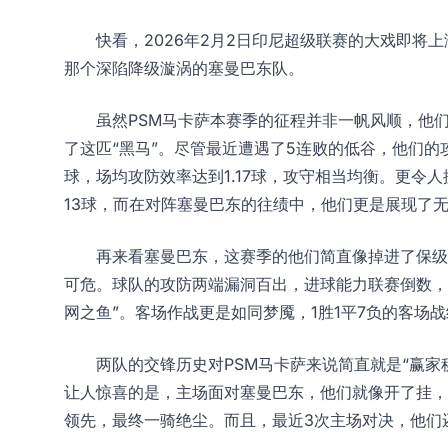
快看，2026年2月2日印尼超级联赛的大戏即将上
那个深陷降级漩涡的塞曼巴东队。
虽然PSM马卡萨本赛季的征程并非一帆风顺，他们现
了这匹“黑马”。尽管最近遭遇了5连败的低谷，他们的攻
球，场均攻防效率达到1.17球，攻守相当均衡。更令
13球，而在对阵塞曼巴东的往绩中，他们更是展现了
再来看塞曼巴东，这赛季的他们简直像掉进了保级陷阱
可危。球队的攻防两端漏洞百出，进球能力联赛倒数，防
网之鱼”。客场作战更是如同梦魇，1胜1平7负的客场
两队的交锋历史对PSM马卡萨来说简直就是“赢家秘
让人惊喜的是，主场面对塞曼巴东，他们就像开了挂，
领先，最终一骑绝尘。而且，最近3次主场对决，他们