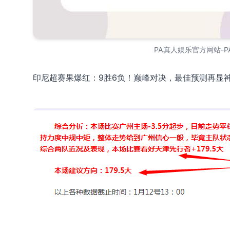
PA真人娱乐官方网站-PA
印尼超赛果爆红：9胜6负！巅峰对决，最佳预测再显