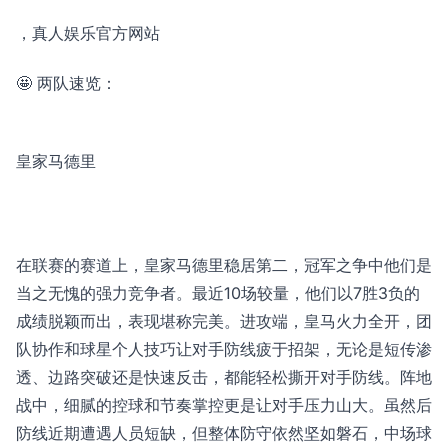
，
真人娱乐官方网站
🤩 两队速览：
皇家马德里
在联赛的赛道上，皇家马德里稳居第二，冠军之争中他们是
当之无愧的强力竞争者。最近10场较量，他们以7胜3负的
成绩脱颖而出，表现堪称完美。进攻端，皇马火力全开，团
队协作和球星个人技巧让对手防线疲于招架，无论是短传渗
透、边路突破还是快速反击，都能轻松撕开对手防线。阵地
战中，细腻的控球和节奏掌控更是让对手压力山大。虽然后
防线近期遭遇人员短缺，但整体防守依然坚如磐石，中场球