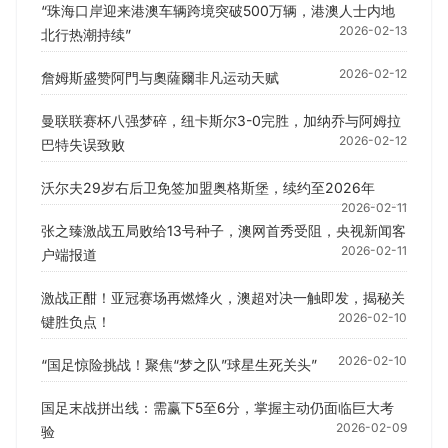
“珠海口岸迎来港澳车辆跨境突破500万辆，港澳人士内地
2026-02-13
北行热潮持续”
2026-02-12
詹姆斯盛赞阿門与奧薩爾非凡运动天赋
曼联联赛杯八强梦碎，纽卡斯尔3-0完胜，加纳乔与阿姆拉
2026-02-12
巴特失误致败
沃尔夫29岁右后卫免签加盟奥格斯堡，续约至2026年
2026-02-11
张之臻激战五局败给13号种子，澳网首秀受阻，央视新闻客
2026-02-11
户端报道
激战正酣！亚冠赛场再燃烽火，澳超对决一触即发，揭秘关
2026-02-10
键胜负点！
2026-02-10
“国足惊险挑战！聚焦“梦之队”球星生死关头”
国足末战拼出线：需赢下5至6分，掌握主动仍面临巨大考
2026-02-09
验