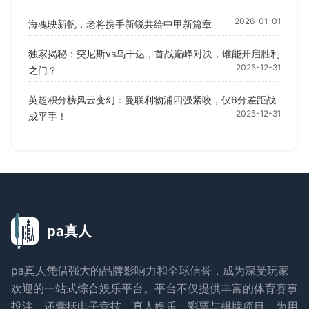
2026-01-01
海魂映新帆，老将携手新锐共绘中甲新篇章
独家揭秘：突尼斯vs乌干达，首战巅峰对决，谁能开启胜利
2025-12-31
之门？
英超积分榜风云变幻：曼联利物浦四强紧咬，仅6分差距战
2025-12-31
成平手！
pa真人
pa真人凭借强大的品牌影响力和全球信誉，成为深受玩家
欢迎的一站式综合娱乐平台。平台不仅提供丰富的体育赛事
投注，还囊括电子竞技、真人娱乐、彩票与棋牌项目，为用