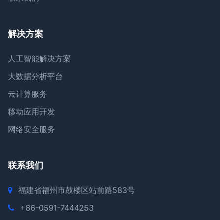
解决方案
人工智能解决方案
大数据分析平台
云计算服务
移动应用开发
网络安全服务
联系我们
福建省福州市鼓楼区站前路583号
+86-0591-7444253