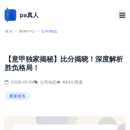
pa真人
首页
新闻中心
公司动态
【意甲独家揭秘】比分揭晓！深度解析
胜负格局！
2026-01-04
公司动态
6643 阅读
重要发布