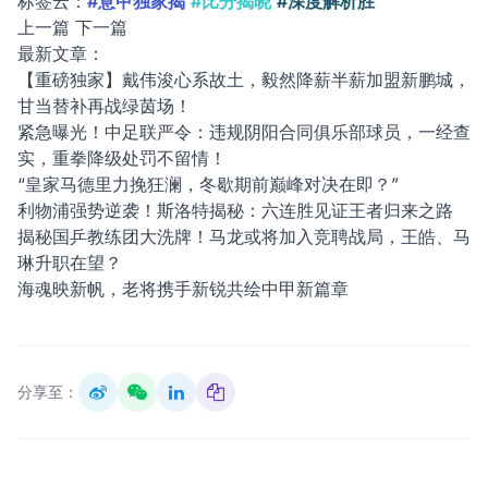
标签云：
#意甲独家揭
#比分揭晓
#深度解析胜
上一篇
下一篇
最新文章：
【重磅独家】戴伟浚心系故土，毅然降薪半薪加盟新鹏城，
甘当替补再战绿茵场！
紧急曝光！中足联严令：违规阴阳合同俱乐部球员，一经查
实，重拳降级处罚不留情！
“皇家马德里力挽狂澜，冬歇期前巅峰对决在即？”
利物浦强势逆袭！斯洛特揭秘：六连胜见证王者归来之路
揭秘国乒教练团大洗牌！马龙或将加入竞聘战局，王皓、马
琳升职在望？
海魂映新帆，老将携手新锐共绘中甲新篇章
分享至：