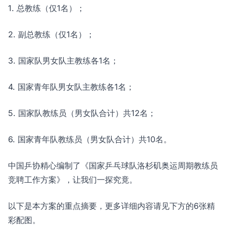
1. 总教练（仅1名）；
2. 副总教练（仅1名）；
3. 国家队男女队主教练各1名；
4. 国家青年队男女队主教练各1名；
5. 国家队教练员（男女队合计）共12名；
6. 国家青年队教练员（男女队合计）共10名。
中国乒协精心编制了《国家乒乓球队洛杉矶奥运周期教练员
竞聘工作方案》，让我们一探究竟。
以下是本方案的重点摘要，更多详细内容请见下方的6张精
彩配图。