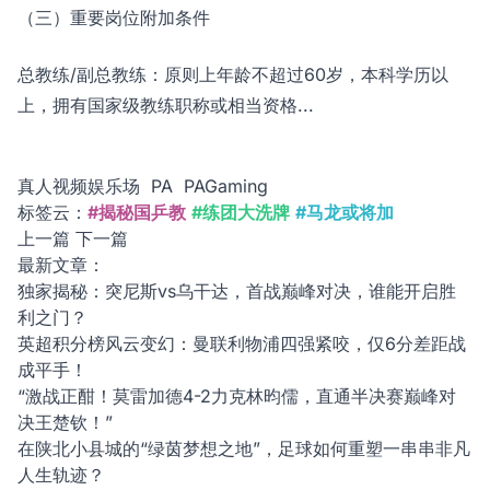
（三）重要岗位附加条件
总教练/副总教练：原则上年龄不超过60岁，本科学历以
上，拥有国家级教练职称或相当资格...
真人视频娱乐场
PA
PAGaming
标签云：
#揭秘国乒教
#练团大洗牌
#马龙或将加
上一篇
下一篇
最新文章：
独家揭秘：突尼斯vs乌干达，首战巅峰对决，谁能开启胜
利之门？
英超积分榜风云变幻：曼联利物浦四强紧咬，仅6分差距战
成平手！
“激战正酣！莫雷加德4-2力克林昀儒，直通半决赛巅峰对
决王楚钦！”
在陕北小县城的“绿茵梦想之地”，足球如何重塑一串串非凡
人生轨迹？