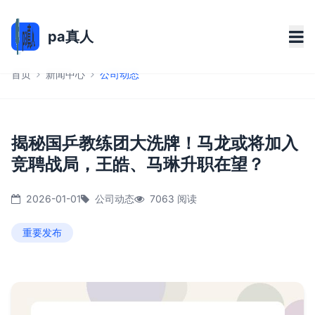
pa真人
首页
新闻中心
公司动态
揭秘国乒教练团大洗牌！马龙或将加入
竞聘战局，王皓、马琳升职在望？
2026-01-01
公司动态
7063 阅读
重要发布