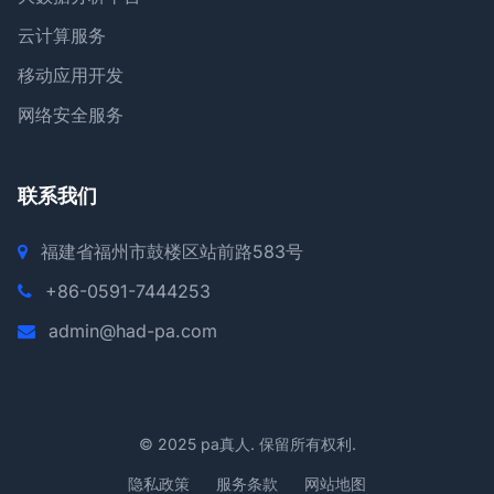
云计算服务
移动应用开发
网络安全服务
联系我们
福建省福州市鼓楼区站前路583号
+86-0591-7444253
admin@had-pa.com
© 2025 pa真人. 保留所有权利.
隐私政策
服务条款
网站地图