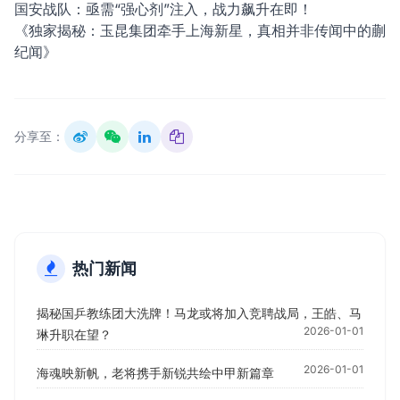
国安战队：亟需“强心剂”注入，战力飙升在即！
《独家揭秘：玉昆集团牵手上海新星，真相并非传闻中的蒯
纪闻》
分享至：
热门新闻
揭秘国乒教练团大洗牌！马龙或将加入竞聘战局，王皓、马
2026-01-01
琳升职在望？
2026-01-01
海魂映新帆，老将携手新锐共绘中甲新篇章