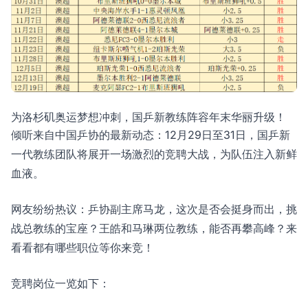
为洛杉矶奥运梦想冲刺，国乒新教练阵容年末华丽升级！
倾听来自中国乒协的最新动态：12月29日至31日，国乒新
一代教练团队将展开一场激烈的竞聘大战，为队伍注入新鲜
血液。
网友纷纷热议：乒协副主席马龙，这次是否会挺身而出，挑
战总教练的宝座？王皓和马琳两位教练，能否再攀高峰？来
看看都有哪些职位等你来竞！
竞聘岗位一览如下：