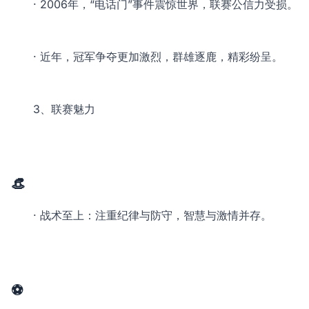
· 2006年，“电话门”事件震惊世界，联赛公信力受损。
· 近年，冠军争夺更加激烈，群雄逐鹿，精彩纷呈。
3、联赛魅力
👒
· 战术至上：注重纪律与防守，智慧与激情并存。
⚽