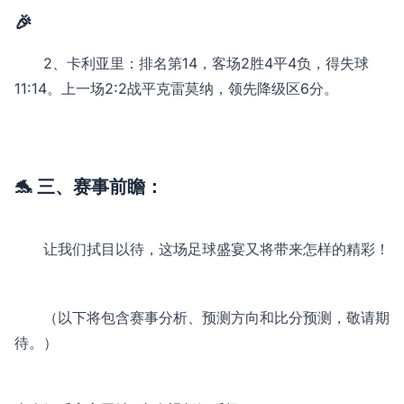
🎉
2、卡利亚里：排名第14，客场2胜4平4负，得失球
11:14。上一场2:2战平克雷莫纳，领先降级区6分。
🐬 三、赛事前瞻：
让我们拭目以待，这场足球盛宴又将带来怎样的精彩！
（以下将包含赛事分析、预测方向和比分预测，敬请期
待。）