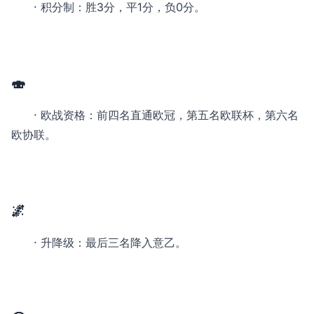
· 积分制：胜3分，平1分，负0分。
🍣
· 欧战资格：前四名直通欧冠，第五名欧联杯，第六名
欧协联。
🌌
· 升降级：最后三名降入意乙。