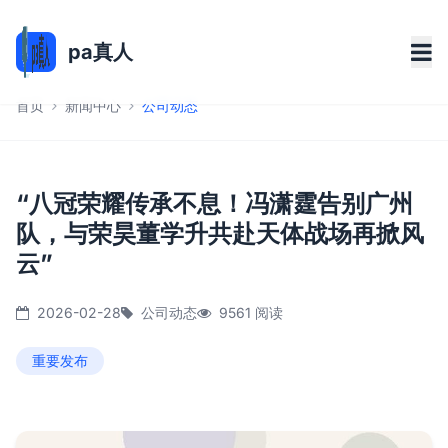
pa真人
首页
新闻中心
公司动态
“八冠荣耀传承不息！冯潇霆告别广州
队，与荣昊董学升共赴天体战场再掀风
云”
2026-02-28
公司动态
9561 阅读
重要发布