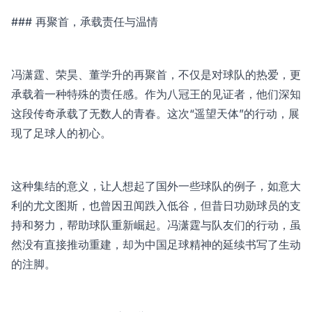
### 再聚首，承载责任与温情
冯潇霆、荣昊、董学升的再聚首，不仅是对球队的热爱，更
承载着一种特殊的责任感。作为八冠王的见证者，他们深知
这段传奇承载了无数人的青春。这次“遥望天体”的行动，展
现了足球人的初心。
这种集结的意义，让人想起了国外一些球队的例子，如意大
利的尤文图斯，也曾因丑闻跌入低谷，但昔日功勋球员的支
持和努力，帮助球队重新崛起。冯潇霆与队友们的行动，虽
然没有直接推动重建，却为中国足球精神的延续书写了生动
的注脚。