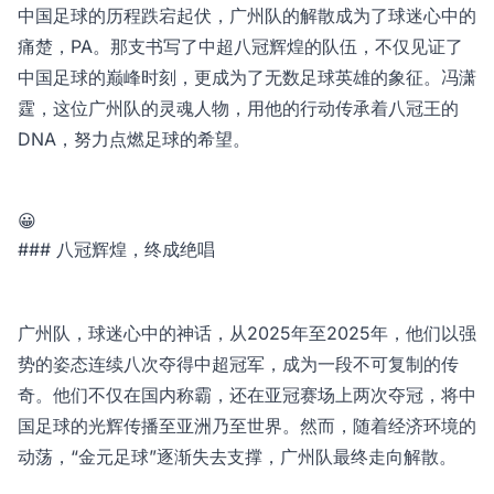
中国足球的历程跌宕起伏，广州队的解散成为了球迷心中的
痛楚，
PA
。那支书写了中超八冠辉煌的队伍，不仅见证了
中国足球的巅峰时刻，更成为了无数足球英雄的象征。冯潇
霆，这位广州队的灵魂人物，用他的行动传承着八冠王的
DNA，努力点燃足球的希望。
😀
### 八冠辉煌，终成绝唱
广州队，球迷心中的神话，从2025年至2025年，他们以强
势的姿态连续八次夺得中超冠军，成为一段不可复制的传
奇。他们不仅在国内称霸，还在亚冠赛场上两次夺冠，将中
国足球的光辉传播至亚洲乃至世界。然而，随着经济环境的
动荡，“金元足球”逐渐失去支撑，广州队最终走向解散。