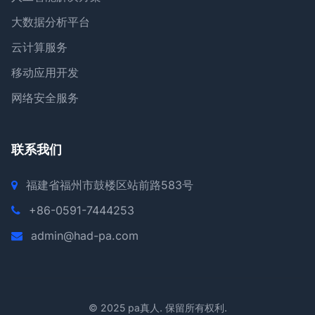
大数据分析平台
云计算服务
移动应用开发
网络安全服务
联系我们
福建省福州市鼓楼区站前路583号
+86-0591-7444253
admin@had-pa.com
© 2025 pa真人. 保留所有权利.