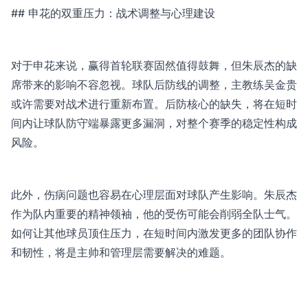
## 申花的双重压力：战术调整与心理建设
对于申花来说，赢得首轮联赛固然值得鼓舞，但朱辰杰的缺
席带来的影响不容忽视。球队后防线的调整，主教练吴金贵
或许需要对战术进行重新布置。后防核心的缺失，将在短时
间内让球队防守端暴露更多漏洞，对整个赛季的稳定性构成
风险。
此外，伤病问题也容易在心理层面对球队产生影响。朱辰杰
作为队内重要的精神领袖，他的受伤可能会削弱全队士气。
如何让其他球员顶住压力，在短时间内激发更多的团队协作
和韧性，将是主帅和管理层需要解决的难题。