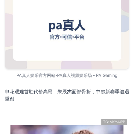
PA真人娱乐官方网站-PA真人视频娱乐场 - PA Gaming
申花艰难首胜代价高昂：朱辰杰面部骨折，中超新赛季遭遇
重创