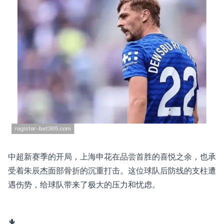
中超新赛季的开局，上海申花在品尝首胜的喜悦之余，也承
受着朱辰杰面部骨折的沉重打击。这位球队后防线的支柱遭
遇伤势，给球队带来了极大的压力和忧虑。
🌵