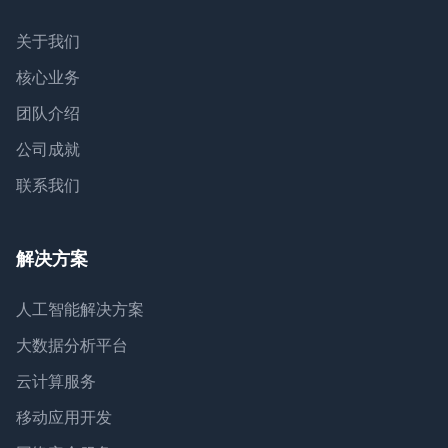
关于我们
核心业务
团队介绍
公司成就
联系我们
解决方案
人工智能解决方案
大数据分析平台
云计算服务
移动应用开发