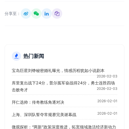
分享至：
热门新闻
宝岛巨星刘铮秘密婚礼曝光，情感历程犹如小说剧本
2026-02-03
库里复出战下24分，普尔孤军奋战得24分，勇士连胜四场
2026-02-03
击败奇才
2026-02-01
拜仁选帅：传奇教练角逐对决
2026-02-01
上海、深圳队誓夺常规赛完美谢幕战
微观探析：“两新”政策深度推进，拓宽领域激活经济新动力