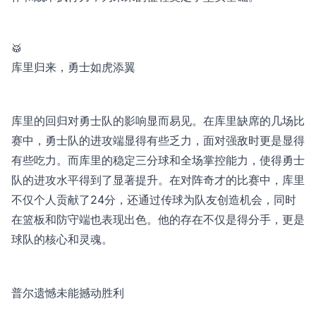
🥁
库里归来，勇士如虎添翼
库里的回归对勇士队的影响显而易见。在库里缺席的几场比
赛中，勇士队的进攻端显得有些乏力，面对强敌时更是显得
有些吃力。而库里的稳定三分球和全场掌控能力，使得勇士
队的进攻水平得到了显著提升。在对阵奇才的比赛中，库里
不仅个人贡献了24分，还通过传球为队友创造机会，同时
在篮板和防守端也表现出色。他的存在不仅是得分手，更是
球队的核心和灵魂。
普尔遗憾未能撼动胜利