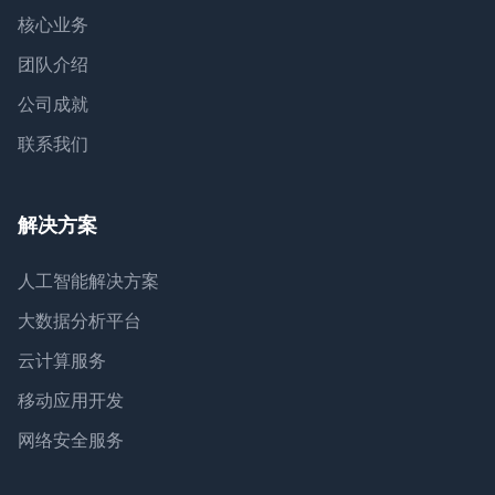
核心业务
团队介绍
公司成就
联系我们
解决方案
人工智能解决方案
大数据分析平台
云计算服务
移动应用开发
网络安全服务