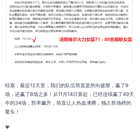
哇塞，最近12天里，我们的队伍简直是所向披靡，赢了9
场，还赢了8场之多！从11月14日算起，已经连续赢了49天
中的34场，胜率飙升，简直让人热血沸腾，独占胜场榜的
鳌头！
💗