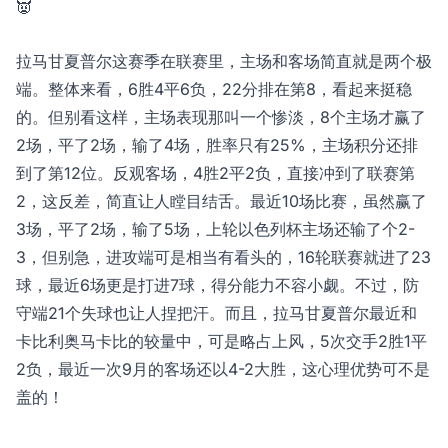
👿
拉马甘夏普尔这赛季在联赛里，主场和客场简直就是两个极
端。整体来看，6胜4平6负，22分排在第8，看起来挺稳
的。但别看这样，主场表现那叫一个惨淡，8个主场才赢了
2场，平了2场，输了4场，胜率只有25%，主场积分还排
到了第12位。反观客场，4胜2平2负，直接冲到了联赛第
2，这反差，简直让人瞠目结舌。最近10场比赛，虽然赢了
3场，平了2场，输了5场，上轮以色列杯主场还输了个2-
3，但别急，进攻端可是相当有看头的，16轮联赛就进了23
球，最近6场更是打进7球，得分能力不容小觑。不过，防
守端21个失球也让人捏把汗。而且，拉马甘夏普尔最近和
卡比利奥马卡比的较量中，可是略占上风，5次交手2胜1平
2负，最近一次9月的客场还以4-2大胜，这心理优势可不是
盖的！