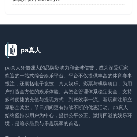
pa真人
pa真人凭借强大的品牌影响力和全球信誉，成为深受玩家
欢迎的一站式综合娱乐平台。平台不仅提供丰富的体育赛事
投注，还囊括电子竞技、真人娱乐、彩票与棋牌项目，为用
户打造全方位的娱乐体验。其资金管理体系稳定安全，支持
多种便捷的充值与提现方式，到账效率一流。新玩家注册立
享彩金奖励，节日期间更有持续不断的优惠活动。pa真人
始终坚持以用户为中心，提供公平公正、激情四溢的娱乐环
境，是追求品质与乐趣玩家的首选。