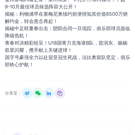
9-10月最佳球员候选阵容大公开！
揭秘：利物浦早在塞梅尼奥续约前便得知其价值6500万镑
解约金，转会悬念再起！
揭秘中足联重拳出击：阴阳合同一旦现踪，俱乐部球员面临
降级危机！
青春对决精彩纷呈！U18国青力克海港B队，苗润东、杨杨
双星闪耀，携手献上关键进球！
国字号豪强全力以赴迎亚冠生死战，法比奥留队坚定，俱乐
部铁心护航！
分享至：