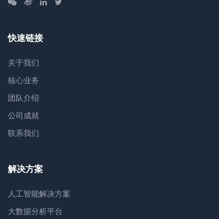
快速链接
关于我们
核心业务
团队介绍
公司成就
联系我们
解决方案
人工智能解决方案
大数据分析平台