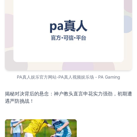
PA真人娱乐官方网站-PA真人视频娱乐场 - PA Gaming
揭秘对决背后的悬念：神户教头直言申花实力强劲，初期遭
遇严防挑战！