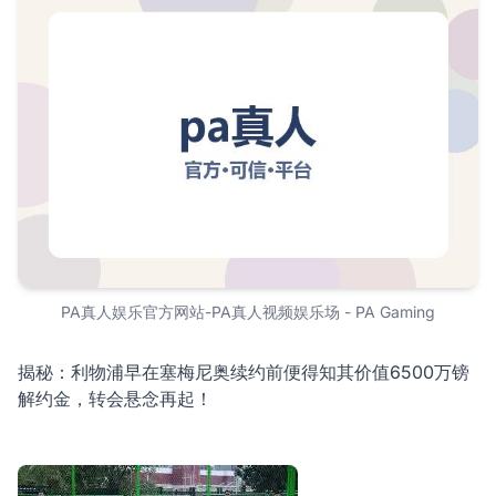
PA真人娱乐官方网站-PA真人视频娱乐场 - PA Gaming
揭秘：利物浦早在塞梅尼奥续约前便得知其价值6500万镑
解约金，转会悬念再起！