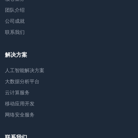
团队介绍
公司成就
联系我们
解决方案
人工智能解决方案
大数据分析平台
云计算服务
移动应用开发
网络安全服务
联系我们