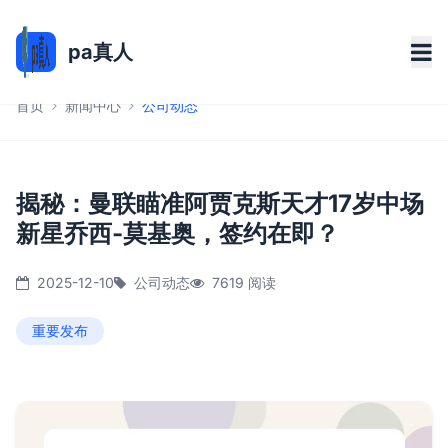
pa真人
首页
新闻中心
公司动态
揭秘：曼联瞄准阿贾克斯天才17岁中场
新星乔西-莫基奥，签约在即？
2025-12-10
公司动态
7619 阅读
重要发布