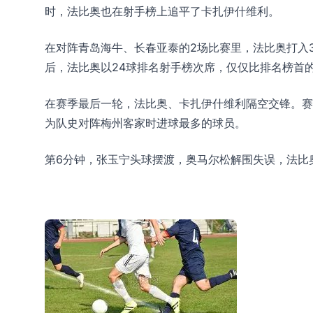
时，法比奥也在射手榜上追平了卡扎伊什维利。
在对阵青岛海牛、长春亚泰的2场比赛里，法比奥打入
后，法比奥以24球排名射手榜次席，仅仅比排名榜首
在赛季最后一轮，法比奥、卡扎伊什维利隔空交锋。赛
为队史对阵梅州客家时进球最多的球员。
第6分钟，张玉宁头球摆渡，奥马尔松解围失误，法比