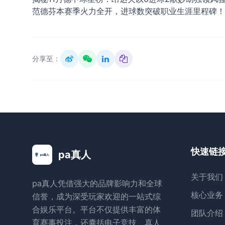
范德芬本赛季火力全开，进球数突破职业生涯里程碑！
分享至：
快速链
pa真人
关于我们
pa真人凭借强大的品牌影响力和全球
核心业务
信誉，成为深受玩家欢迎的一站式综
合娱乐平台。平台不仅提供丰富的体
团队介绍
育赛事投注，还囊括电子竞技、真人