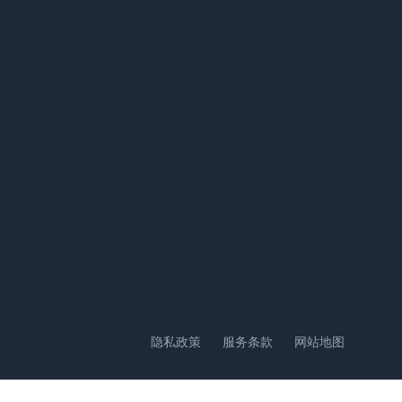
隐私政策
服务条款
网站地图