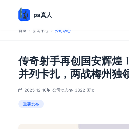
pa真人
首页
新闻中心
公司动态
传奇射手再创国安辉煌
并列卡扎，两战梅州独
2025-12-10
公司动态
3822 阅读
重要发布