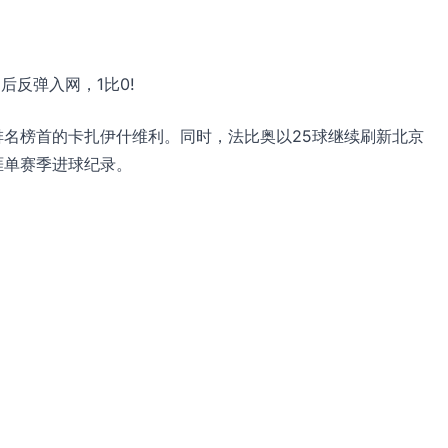
后反弹入网，1比0!
排名榜首的卡扎伊什维利。同时，法比奥以25球继续刷新北京
涯单赛季进球纪录。