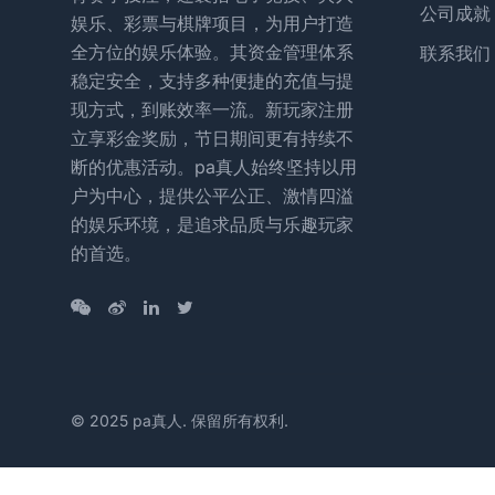
公司成就
娱乐、彩票与棋牌项目，为用户打造
全方位的娱乐体验。其资金管理体系
联系我们
稳定安全，支持多种便捷的充值与提
现方式，到账效率一流。新玩家注册
立享彩金奖励，节日期间更有持续不
断的优惠活动。pa真人始终坚持以用
户为中心，提供公平公正、激情四溢
的娱乐环境，是追求品质与乐趣玩家
的首选。
© 2025 pa真人. 保留所有权利.