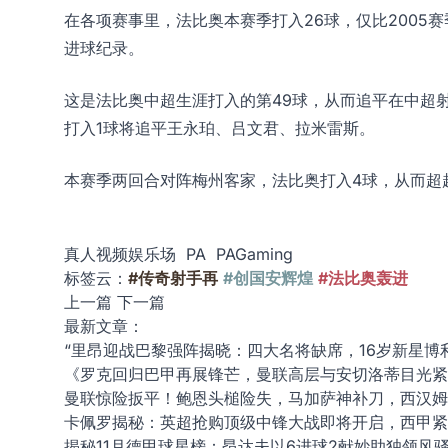
在各项赛事里，法比奥本赛季打入26球，仅比2005
进球纪录。
这是法比奥中超生涯打入的第49球，从而追平在中超
打入1球将追平王永珀、吕文君、拉米雷斯。
本赛季两回合对阵梅州客家，法比奥打入4球，从而超
真人视频娱乐场
PA
PAGaming
标签云：
#传奇射手再
#创国安辉煌
#法比奥轰进
上一篇
下一篇
最新文章：
“里昂迎战巴黎强阵揭晓：四大名将缺席，16岁新星博
《罗克回归巴甲再展锋芒，曼联高层与安切洛蒂目光紧
曼联惊险扳平！鲍恩头槌险失，马加萨神补刀，西汉姆联
卡佩罗揭秘：英超抢购顶级中锋大战即将开启，西甲紧
揭秘11月德甲球星榜：昂达夫以6进球2献妙助独领风