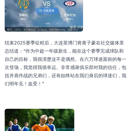
结束2025赛季征程后，大连英博门将黄子豪在社交媒体里
总结道：“作为中超一年级新生，能在这个赛季完成球队和
自己的目标，我很清楚这不是偶然。在六万球迷面前的每一
次登场，我觉得我很幸运。非常感谢俱乐部对我的信任，包
括并肩作战的兄弟们，还有始终站在我们身后的球迷们，我
们明年见！血受！”