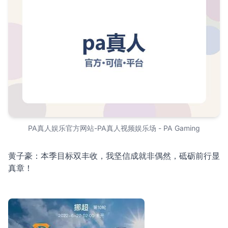
PA真人娱乐官方网站-PA真人视频娱乐场 - PA Gaming
黄子豪：本季目标双丰收，我坚信成就非偶然，砥砺前行显
真章！