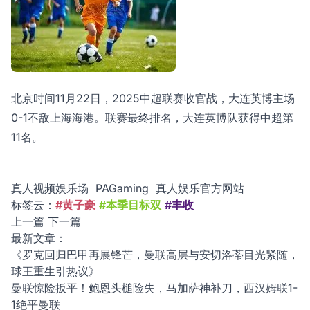
北京时间11月22日，2025中超联赛收官战，大连英博主场
0-1不敌上海海港。联赛最终排名，大连英博队获得中超第
11名。
真人视频娱乐场
PAGaming
真人娱乐官方网站
标签云：
#黄子豪
#本季目标双
#丰收
上一篇
下一篇
最新文章：
《罗克回归巴甲再展锋芒，曼联高层与安切洛蒂目光紧随，
球王重生引热议》
曼联惊险扳平！鲍恩头槌险失，马加萨神补刀，西汉姆联1-
1绝平曼联