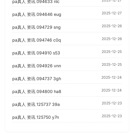
2025-12-27
pa真人 资讯 094633 nlc
2025-12-27
pa真人 资讯 094646 eug
2025-12-26
pa真人 资讯 094729 sng
2025-12-26
pa真人 资讯 094746 c0q
2025-12-25
pa真人 资讯 094910 s53
2025-12-25
pa真人 资讯 094926 vnn
2025-12-24
pa真人 资讯 094737 3gh
2025-12-24
pa真人 资讯 094800 ha8
2025-12-23
pa真人 资讯 125737 39a
2025-12-23
pa真人 资讯 125750 y7n