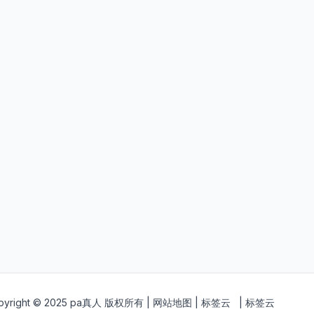
pyright © 2025
pa真人
版权所有 |
网站地图
|
标签云
|
标签云