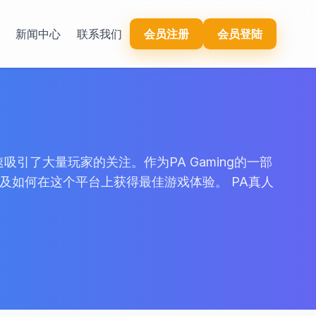
人
新闻中心
联系我们
会员注册
会员登陆
引了大量玩家的关注。作为PA Gaming的一部
及如何在这个平台上获得最佳游戏体验。 PA真人