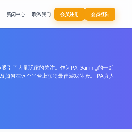
人
新闻中心
联系我们
会员注册
会员登陆
引了大量玩家的关注。作为PA Gaming的一部
及如何在这个平台上获得最佳游戏体验。 PA真人