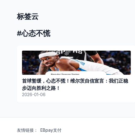
标签云
#心态不慌
首球暂缓，心态不慌！维尔茨自信宣言：我们正稳
步迈向胜利之路！
2026-01-06
友情链接：
EBpay支付