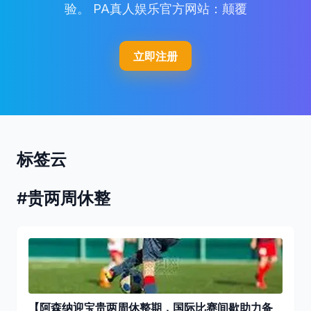
验。 PA真人娱乐官方网站：颠覆
立即注册
标签云
#贵两周休整
【阿森纳迎宝贵两周休整期，国际比赛间歇助力备