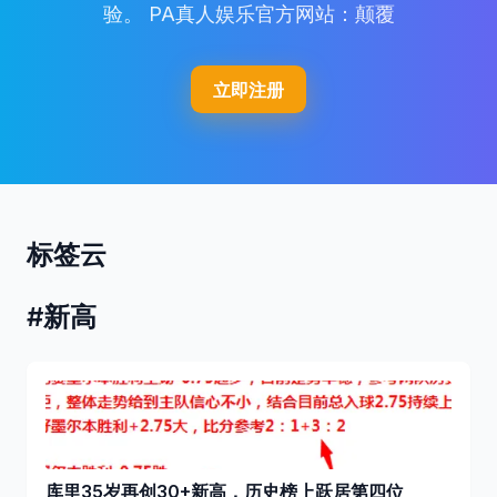
验。 PA真人娱乐官方网站：颠覆
立即注册
标签云
#新高
库里35岁再创30+新高，历史榜上跃居第四位