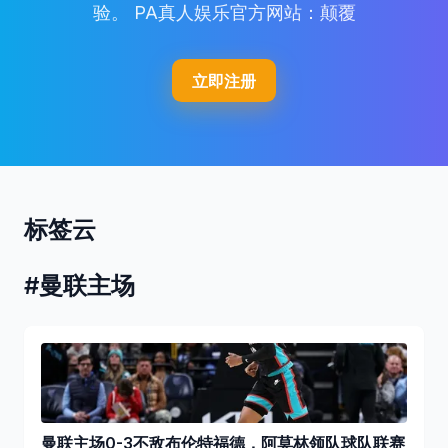
验。 PA真人娱乐官方网站：颠覆
立即注册
标签云
#曼联主场
曼联主场0-3不敌布伦特福德，阿莫林领队球队联赛