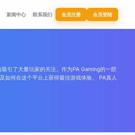
人
新闻中心
联系我们
会员注册
会员登陆
引了大量玩家的关注。作为PA Gaming的一部
及如何在这个平台上获得最佳游戏体验。 PA真人