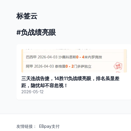
标签云
#负战绩亮眼
三天连战告捷，14胜11负战绩亮眼，排名虽显差
距，隐忧却不容忽视！
2026-05-12
友情链接：
EBpay支付