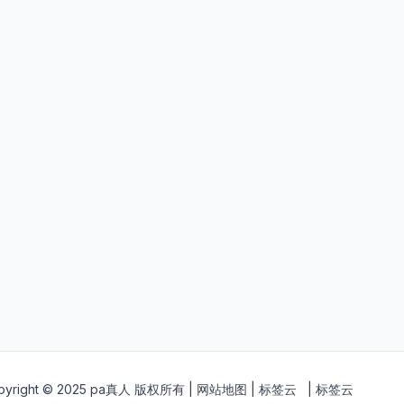
pyright © 2025
pa真人
版权所有 |
网站地图
|
标签云
|
标签云