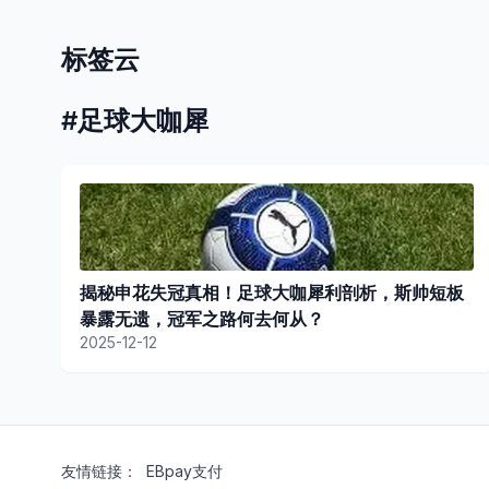
标签云
#足球大咖犀
揭秘申花失冠真相！足球大咖犀利剖析，斯帅短板
暴露无遗，冠军之路何去何从？
2025-12-12
友情链接：
EBpay支付