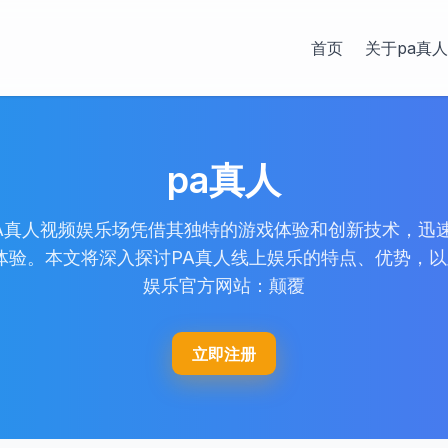
首页
关于pa真
pa真人
A真人视频娱乐场凭借其独特的游戏体验和创新技术，迅速吸
验。本文将深入探讨PA真人线上娱乐的特点、优势，以
娱乐官方网站：颠覆
立即注册