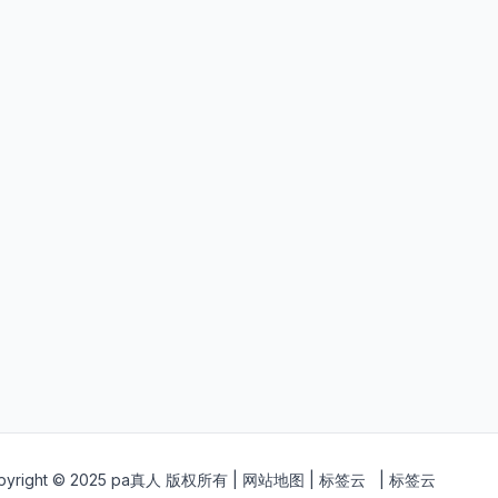
pyright © 2025
pa真人
版权所有 |
网站地图
|
标签云
|
标签云