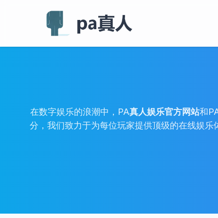
在数字娱乐的浪潮中，PA
真人娱乐官方网站
和P
分，我们致力于为每位玩家提供顶级的在线娱乐体