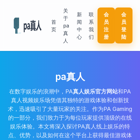
关
新
联
会
会
于
首
闻
系
员
员
pa
页
中
我
注
登
真
心
们
册
陆
人
pa真人
在数字娱乐的浪潮中，PA
真人娱乐官方网站
和PA
真人视频娱乐场凭借其独特的游戏体验和创新技
术，迅速吸引了大量玩家的关注。作为PA Gaming
的一部分，我们致力于为每位玩家提供顶级的在线
娱乐体验。本文将深入探讨PA真人线上娱乐的特
点、优势，以及如何在这个平台上获得最佳游戏体