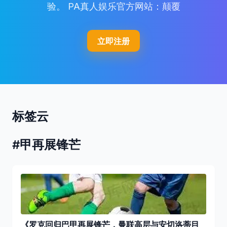
验。 PA真人娱乐官方网站：颠覆
立即注册
标签云
#甲再展锋芒
《罗克回归巴甲再展锋芒，曼联高层与安切洛蒂目