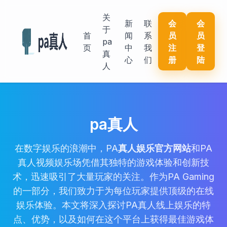
关
新
联
会
会
于
首
闻
系
员
员
pa
页
中
我
注
登
真
心
们
册
陆
人
pa真人
在数字娱乐的浪潮中，PA
真人娱乐官方网站
和PA
真人视频娱乐场凭借其独特的游戏体验和创新技
术，迅速吸引了大量玩家的关注。作为PA Gaming
的一部分，我们致力于为每位玩家提供顶级的在线
娱乐体验。本文将深入探讨PA真人线上娱乐的特
点、优势，以及如何在这个平台上获得最佳游戏体