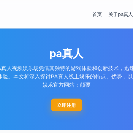
首页
关于pa真
pa真人
A真人视频娱乐场凭借其独特的游戏体验和创新技术，迅速吸
验。本文将深入探讨PA真人线上娱乐的特点、优势，以
娱乐官方网站：颠覆
立即注册