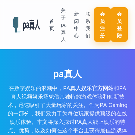
关
新
联
会
会
于
首
闻
系
员
员
pa
页
中
我
注
登
真
心
们
册
陆
人
pa真人
在数字娱乐的浪潮中，PA
真人娱乐官方网站
和PA
真人视频娱乐场凭借其独特的游戏体验和创新技
术，迅速吸引了大量玩家的关注。作为PA Gaming
的一部分，我们致力于为每位玩家提供顶级的在线
娱乐体验。本文将深入探讨PA真人线上娱乐的特
点、优势，以及如何在这个平台上获得最佳游戏体