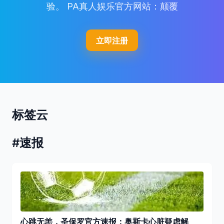
验。 PA真人娱乐官方网站：颠覆
立即注册
标签云
#速报
心跳无恙，圣保罗官方速报：奥斯卡心脏疑虑解