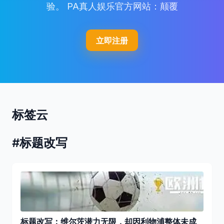
验。 PA真人娱乐官方网站：颠覆
立即注册
标签云
#标题改写
标题改写：维尔茨潜力无限，却因利物浦整体未成