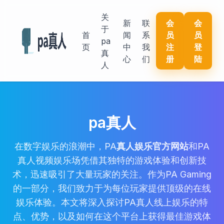
关
新
联
会
会
于
首
闻
系
员
员
pa
页
中
我
注
登
真
心
们
册
陆
人
pa真人
在数字娱乐的浪潮中，PA
真人娱乐官方网站
和PA
真人视频娱乐场凭借其独特的游戏体验和创新技
术，迅速吸引了大量玩家的关注。作为PA Gaming
的一部分，我们致力于为每位玩家提供顶级的在线
娱乐体验。本文将深入探讨PA真人线上娱乐的特
点、优势，以及如何在这个平台上获得最佳游戏体