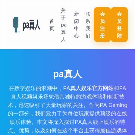
关
新
联
会
会
于
首
闻
系
员
员
pa
页
中
我
注
登
真
心
们
册
陆
人
pa真人
在数字娱乐的浪潮中，PA
真人娱乐官方网站
和PA
真人视频娱乐场凭借其独特的游戏体验和创新技
术，迅速吸引了大量玩家的关注。作为PA Gaming
的一部分，我们致力于为每位玩家提供顶级的在线
娱乐体验。本文将深入探讨PA真人线上娱乐的特
点、优势，以及如何在这个平台上获得最佳游戏体