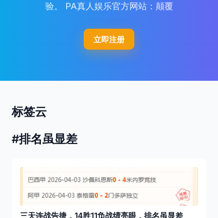
验。 PA真人娱乐官方网站：颠覆
立即注册
标签云
#排名虽显差
三天连战告捷，14胜11负战绩亮眼，排名虽显差