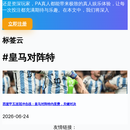
还是资深玩家，PA真人都能带来极致的真人娱乐体验，让每
一次投注都充满期待与乐趣。在本文中，我们将深入
立即注册
标签云
#皇马对阵特
西篮甲五连冠冲击战：皇马对阵特内里费，关键对决
2026-06-24
友情链接：