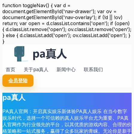
function toggleNav() { var d =
document.getElementById('nav-drawer'); var ov =
document.getElementById('nav-overlay'); if (!d || !ov)
return; var open = d.classList.contains('open'); if (open)
{ d.classList.remove('open'); ov.classList.remove('open');
} else { d.classList.add('open'); ov.classList.add('open'); }
}
首页
关于pa真人
新闻中心
联系我们
会员登陆
pa真人
PA真人官网：开启真实娱乐新体验PA真人娱乐 在当今数字
娱乐时代，选择一个可信赖的真人娱乐平台尤为重要。PA真
人官网作为行业领先的平台，以其优质的游戏内容、合理的价
格策略和一站式服务，赢得了众多玩家的青睐。无论你是新手