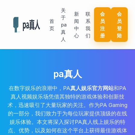
关
新
联
会
会
于
首
闻
系
员
员
pa
页
中
我
注
登
真
心
们
册
陆
人
pa真人
在数字娱乐的浪潮中，PA
真人娱乐官方网站
和PA
真人视频娱乐场凭借其独特的游戏体验和创新技
术，迅速吸引了大量玩家的关注。作为PA Gaming
的一部分，我们致力于为每位玩家提供顶级的在线
娱乐体验。本文将深入探讨PA真人线上娱乐的特
点、优势，以及如何在这个平台上获得最佳游戏体