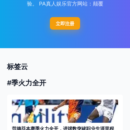
验。 PA真人娱乐官方网站：颠覆
立即注册
标签云
#季火力全开
范德芬本赛季火力全开，进球数突破职业生涯里程