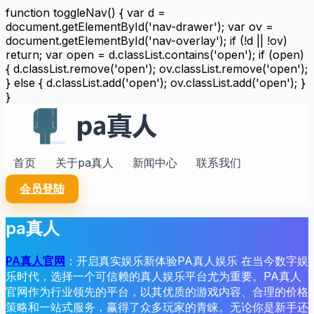
function toggleNav() { var d =
document.getElementById('nav-drawer'); var ov =
document.getElementById('nav-overlay'); if (!d || !ov)
return; var open = d.classList.contains('open'); if (open)
{ d.classList.remove('open'); ov.classList.remove('open');
} else { d.classList.add('open'); ov.classList.add('open'); }
}
首页
关于pa真人
新闻中心
联系我们
会员登陆
pa真人
PA真人官网
：开启真实娱乐新体验PA真人娱乐 在当今数字娱
乐时代，选择一个可信赖的真人娱乐平台尤为重要。PA真人
官网作为行业领先的平台，以其优质的游戏内容、合理的价格
策略和一站式服务，赢得了众多玩家的青睐。无论你是新手还