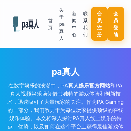
关
新
联
会
会
于
首
闻
系
员
员
pa
页
中
我
注
登
真
心
们
册
陆
人
pa真人
在数字娱乐的浪潮中，PA
真人娱乐官方网站
和PA
真人视频娱乐场凭借其独特的游戏体验和创新技
术，迅速吸引了大量玩家的关注。作为PA Gaming
的一部分，我们致力于为每位玩家提供顶级的在线
娱乐体验。本文将深入探讨PA真人线上娱乐的特
点、优势，以及如何在这个平台上获得最佳游戏体