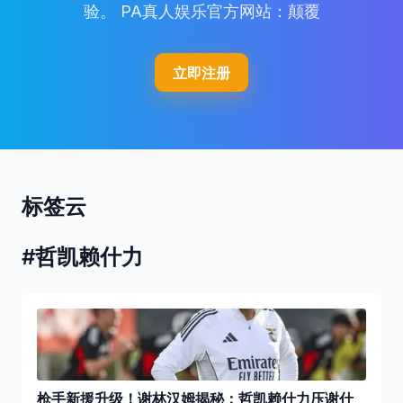
验。 PA真人娱乐官方网站：颠覆
立即注册
标签云
#哲凯赖什力
枪手新援升级！谢林汉姆揭秘：哲凯赖什力压谢什