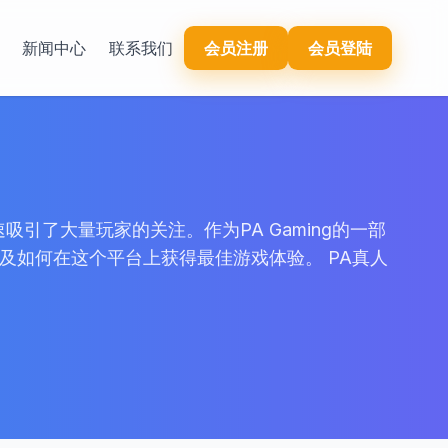
人
新闻中心
联系我们
会员注册
会员登陆
引了大量玩家的关注。作为PA Gaming的一部
及如何在这个平台上获得最佳游戏体验。 PA真人