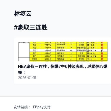
标签云
#豪取三连胜
NBA豪取三连胜，惊爆7中6神级表现，球员信心爆
棚！
2026-01-15
友情链接：
EBpay支付