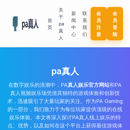
关
新
联
会
会
于
首
闻
系
员
员
pa
页
中
我
注
登
真
心
们
册
陆
人
pa真人
在数字娱乐的浪潮中，PA
真人娱乐官方网站
和PA
真人视频娱乐场凭借其独特的游戏体验和创新技
术，迅速吸引了大量玩家的关注。作为PA Gaming
的一部分，我们致力于为每位玩家提供顶级的在线
娱乐体验。本文将深入探讨PA真人线上娱乐的特
点、优势，以及如何在这个平台上获得最佳游戏体